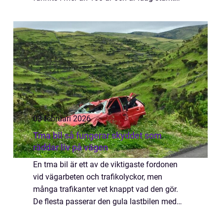
förknippat med hållbarhet, ergonomi och
p&a...
03 februari 2026
Tma bil så fungerar skyddet som
räddar liv på vägen
En tma bil är ett av de viktigaste fordonen
vid vägarbeten och trafikolyckor, men
många trafikanter vet knappt vad den gör.
De flesta passerar den gula lastbilen med
stor stötdämpare bak utan att tänka mer på