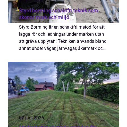
01 juli 2026
Styrd borrning schaktfri teknik som
skonar mark och miljö
Styrd Borrning är en schaktfri metod för att
lägga rör och ledningar under marken utan
att gräva upp ytan. Tekniken används bland
annat under vägar, järnvägar, åkermark och
känsliga parkytor för att minska störningar,
spara tid och skydda omgivande m...
02 juni 2026