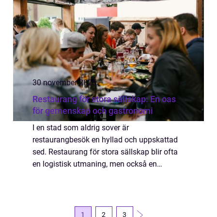
30 november 2025
Restaurang för stora sällskap: En oas
för gemenskap och gastronomi
I en stad som aldrig sover är
restaurangbesök en hyllad och uppskattad
sed. Restaurang för stora sällskap blir ofta
en logistisk utmaning, men också en
möjlighet till en minnesvärd upplevelse. För
stora sä...
1
2
3