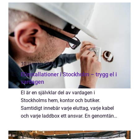
saken. Samtidigt är den ofta det enda som...
10 januari 2026
Elinstallationer i Stockholm – trygg el i
vardagen
El är en självklar del av vardagen i
Stockholms hem, kontor och butiker.
Samtidigt innebär varje eluttag, varje kabel
och varje laddbox ett ansvar. En genomtänkt
elinstallation handlar inte bara om funktion,
utan också om s&...