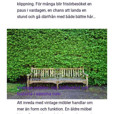
klippning. För många blir frisörbesöket en
paus i vardagen, en chans att landa en
stund och gå därifrån med både bättre hår
och lite l&au...
01 april 2026
Vintage möbler: stil, hållbarhet och
historia i samma rum
Att inreda med vintage möbler handlar om
mer än form och funktion. En äldre möbel