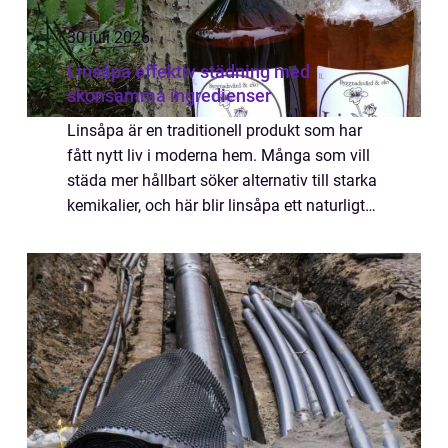
30 juli 2026
Linsåpa effektiv städning med
skonsamma ingredienser
Linsåpa är en traditionell produkt som har
fått nytt liv i moderna hem. Många som vill
städa mer hållbart söker alternativ till starka
kemikalier, och här blir linsåpa ett naturligt
val. Den bygger på linolja, är biologiskt
nedbrytbar och kan använda...