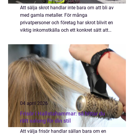
Att sälja skrot handlar inte bara om att bli av
med gamla metaller. För många
privatpersoner och företag har skrot blivit en
viktig inkomstkälla och ett konkret sätt att
bidra till ett mer hållbart samhälle. När
metallskrot återvinns sparas stora män...
04 april 2026
Frisör i Hallstahammar: så hittar du
rätt salong för din stil
Att välja frisör handlar sällan bara om en