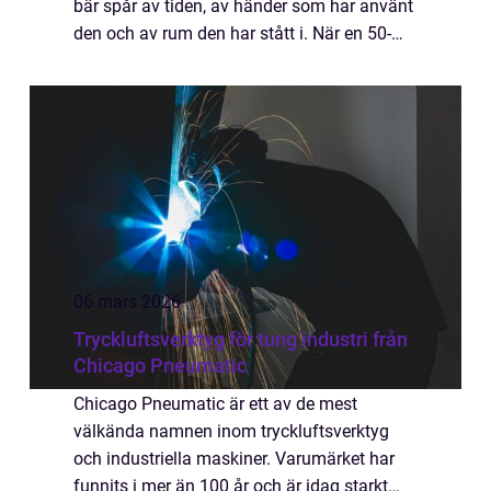
bär spår av tiden, av händer som har använt
den och av rum den har stått i. När en 50-
talsfåtölj, ett sid...
06 mars 2026
Tryckluftsverktyg för tung industri från
Chicago Pneumatic
Chicago Pneumatic är ett av de mest
välkända namnen inom tryckluftsverktyg
och industriella maskiner. Varumärket har
funnits i mer än 100 år och är idag starkt