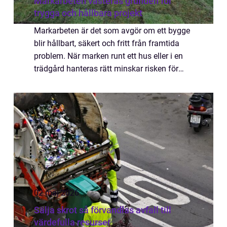
Markarbeten västerås grunden för
trygga och hållbara projekt
Markarbeten är det som avgör om ett bygge
blir hållbart, säkert och fritt från framtida
problem. När marken runt ett hus eller i en
trädgård hanteras rätt minskar risken för
sättningar, fuktskador och dyra reparationer.
I en stad som Västerås, med va...
02 maj 2026
Sälja skrot så förvandlas avfall till
värdefulla resurser