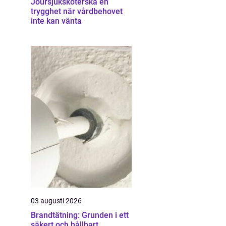
Joursjuksköterska en
trygghet när vårdbehovet
inte kan vänta
03 augusti 2026
Brandtätning: Grunden i ett
säkert och hållbart