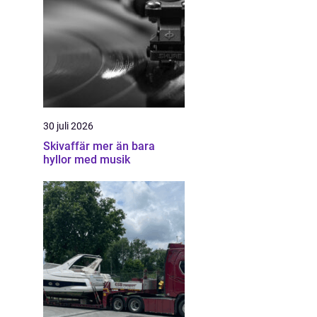
30 juli 2026
Skivaffär mer än bara
hyllor med musik