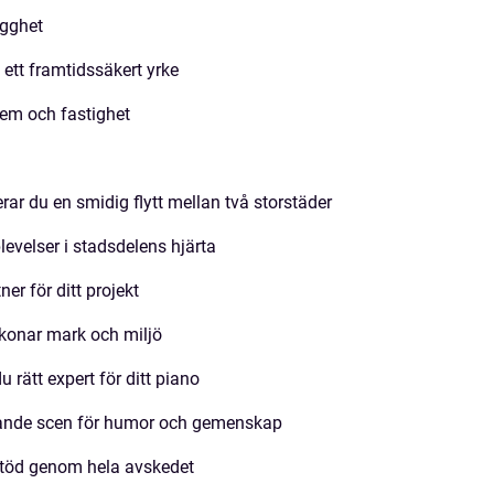
ygghet
l ett framtidssäkert yrke
hem och fastighet
ar du en smidig flytt mellan två storstäder
evelser i stadsdelens hjärta
er för ditt projekt
skonar mark och miljö
 rätt expert för ditt piano
rande scen för humor och gemenskap
stöd genom hela avskedet