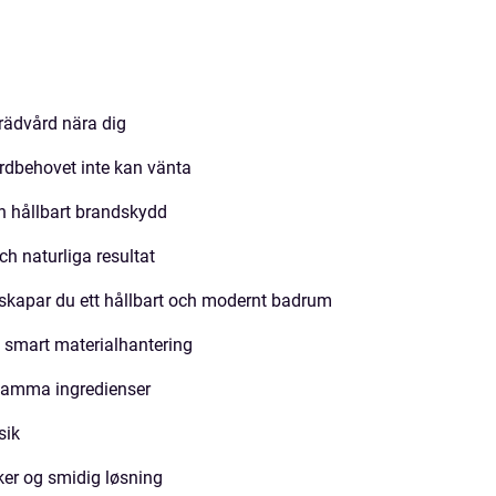
trädvård nära dig
rdbehovet inte kan vänta
ch hållbart brandskydd
ch naturliga resultat
skapar du ett hållbart och modernt badrum
l smart materialhantering
samma ingredienser
sik
ker og smidig løsning