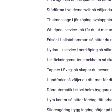
Städfirma i valdemarsvik så väljer du
Thaimassage i jönköping avslappning
Whirlpool service - så får du ut mer a
Frisör i Hallstahammar: så hittar du rä
Hydraulikservice i norrköping så säkra
Heltäckningsmattor stockholm så sk
Tapeter i Sveg: så skapar du personli
Hundfoder så väljer du rätt mat för d
Dörrautomatik i stockholm tryggare o
Hyra kontor så hittar företag rätt arb
Silorengöring trygg lagring börjar på