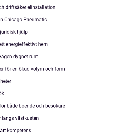
h driftsäker elinstallation
från Chicago Pneumatic
juridisk hjälp
t energieffektivt hem
vägen dygnet runt
der för en ökad volym och form
gheter
ök
n för både boende och besökare
r längs västkusten
 rätt kompetens