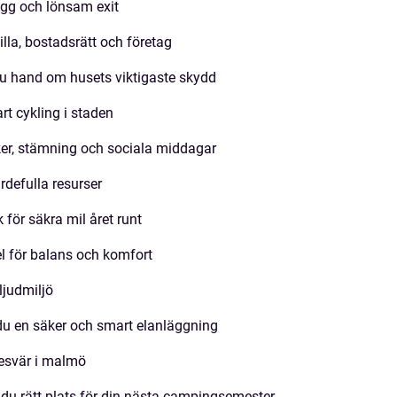
ygg och lönsam exit
illa, bostadsrätt och företag
du hand om husets viktigaste skydd
t cykling i staden
er, stämning och sociala middagar
ärdefulla resurser
 för säkra mil året runt
el för balans och komfort
ljudmiljö
 du en säker och smart elanläggning
besvär i malmö
 du rätt plats för din nästa campingsemester