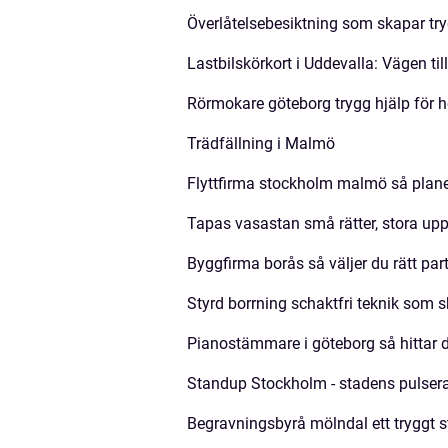
Överlåtelsebesiktning som skapar tr
Lastbilskörkort i Uddevalla: Vägen til
Rörmokare göteborg trygg hjälp för 
Trädfällning i Malmö
Flyttfirma stockholm malmö så planer
Tapas vasastan små rätter, stora uppl
Byggfirma borås så väljer du rätt partn
Styrd borrning schaktfri teknik som 
Pianostämmare i göteborg så hittar du
Standup Stockholm - stadens pulse
Begravningsbyrå mölndal ett tryggt 