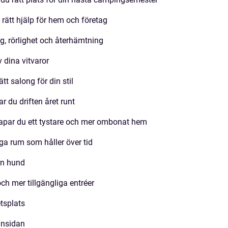
 rätt hjälp för hem och företag
, rörlighet och återhämtning
v dina vitvaror
tt salong för din stil
r du driften året runt
apar du ett tystare och mer ombonat hem
ga rum som håller över tid
in hund
ch mer tillgängliga entréer
etsplats
 insidan