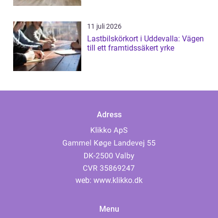
11 juli 2026
Lastbilskörkort i Uddevalla: Vägen
till ett framtidssäkert yrke
Adress
web:
www.klikko.dk
Menu