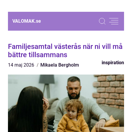
VALOMAK.
se
Familjesamtal västerås när ni vill må
bättre tillsammans
inspiration
14 maj 2026
Mikaela Bergholm