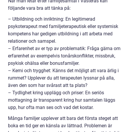
När man letar efter familjesamtal i Västerås kan
följande vara bra att tänka på:
– Utbildning och inriktning: En legitimerad
psykoterapeut med familjeterapeutisk eller systemisk
kompetens har gedigen utbildning i att arbeta med
relationer och samspel.
– Erfarenhet av er typ av problematik: Fråga gärna om
erfarenhet av exempelvis tonårskonflikter, missbruk,
psykisk ohälsa eller bonusfamiljer.
– Kemi och trygghet: Känns det möjligt att vara ärlig i
rummet? Upplever du att terapeuten lyssnar på alla,
även den som har svårast att ta plats?
– Tydlighet kring upplägg och priser: En seriös
mottagning är transparent kring hur samtalen läggs
upp, hur ofta man ses och vad det kostar.
Många familjer upplever att bara det första steget att
boka en tid ger en känsla av lättnad. Problemen är