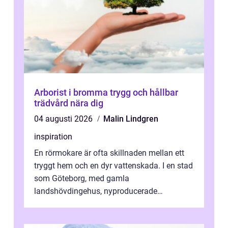
Arborist i bromma trygg och hållbar
trädvård nära dig
04 augusti 2026
Malin Lindgren
inspiration
En rörmokare är ofta skillnaden mellan ett
tryggt hem och en dyr vattenskada. I en stad
som Göteborg, med gamla
landshövdingehus, nyproducerade
bostadsrätter och villor från alla epoker,
ställs höga k...