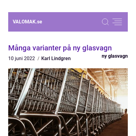
VALOMAK.
se
Många varianter på ny glasvagn
ny glasvagn
10 juni 2022
Karl Lindgren