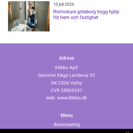
10 juli 2026
Rörmokare göteborg trygg hjälp
för hem och fastighet
Adress
web:
www.klikko.dk
Menu
Annonsering
Om oss