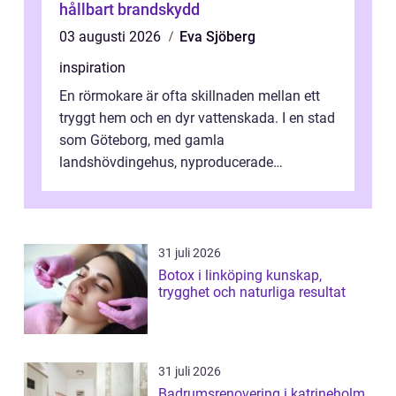
hållbart brandskydd
03 augusti 2026
Eva Sjöberg
inspiration
En rörmokare är ofta skillnaden mellan ett
tryggt hem och en dyr vattenskada. I en stad
som Göteborg, med gamla
landshövdingehus, nyproducerade
bostadsrätter och villor från alla epoker,
ställs höga k...
31 juli 2026
Botox i linköping kunskap,
trygghet och naturliga resultat
31 juli 2026
Badrumsrenovering i katrineholm