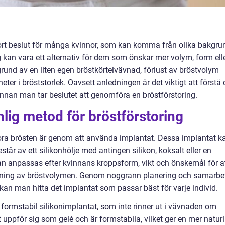
stort beslut för många kvinnor, som kan komma från olika bakgru
ng kan vara ett alternativ för dem som önskar mer volym, form ell
rund av en liten egen bröstkörtelvävnad, förlust av bröstvolym
kheter i bröststorlek. Oavsett anledningen är det viktigt att förstå 
nnan man tar beslutet att genomföra en bröstförstoring.
lig metod för bröstförstoring
tora brösten är genom att använda implantat. Dessa implantat k
tår av ett silikonhölje med antingen silikon, koksalt eller en
an anpassas efter kvinnans kroppsform, vikt och önskemål för a
kning av bröstvolymen. Genom noggrann planering och samarbe
kan man hitta det implantat som passar bäst för varje individ.
 formstabil silikonimplantat, som inte rinner ut i vävnaden om
 uppför sig som gelé och är formstabila, vilket ger en mer naturl