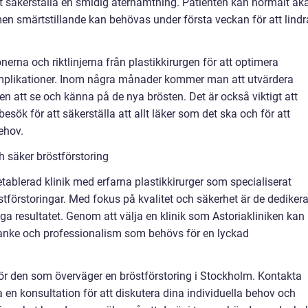
t säkerställa en smidig återhämtning. Patienten kan normalt åk
smärtstillande kan behövas under första veckan för att lindr
nerna och riktlinjerna från plastikkirurgen för att optimera
omplikationer. Inom några månader kommer man att utvärdera
en att se och känna på de nya brösten. Det är också viktigt att
sök för att säkerställa att allt läker som det ska och för att
ehov.
ch säker bröstförstoring
etablerad klinik med erfarna plastikkirurger som specialiserat
östförstoringar. Med fokus på kvalitet och säkerhet är de dediker
jliga resultatet. Genom att välja en klinik som Astoriakliniken kan
anke och professionalism som behövs för en lyckad
 för den som överväger en bröstförstoring i Stockholm. Kontakta
 en konsultation för att diskutera dina individuella behov och