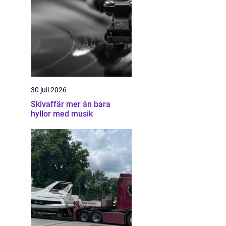
30 juli 2026
Skivaffär mer än bara
hyllor med musik