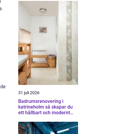
a
a
ade
31 juli 2026
Badrumsrenovering i
katrineholm så skapar du
ett hållbart och modernt
badrum