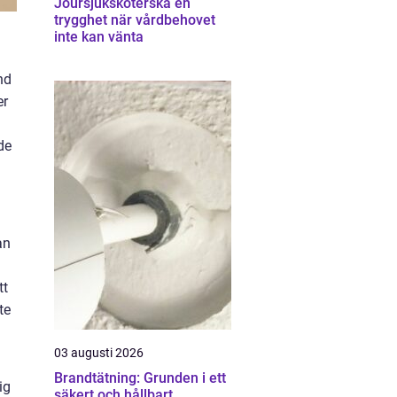
Joursjuksköterska en
trygghet när vårdbehovet
inte kan vänta
nd
er
de
an
tt
te
03 augusti 2026
Brandtätning: Grunden i ett
ig
säkert och hållbart