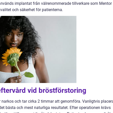
n används implantat från välrenommerade tillverkare som Mentor
kvalitet och säkerhet för patienterna.
tervård vid bröstförstoring
r narkos och tar cirka 2 timmar att genomföra. Vanligtvis placer
et bästa och mest naturliga resultatet. Efter operationen krävs