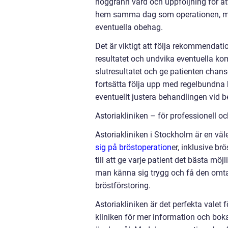
noggrann vård och uppföljning för at
hem samma dag som operationen, men 
eventuella obehag.
Det är viktigt att följa rekommendatio
resultatet och undvika eventuella k
slutresultatet och ge patienten chans
fortsätta följa upp med regelbundna be
eventuellt justera behandlingen vid b
Astoriakliniken – för professionell o
Astoriakliniken i Stockholm är en väl
sig på bröstoperation
er, inklusive br
till att ge varje patient det bästa mö
man känna sig trygg och få den omt
bröstförstoring.
Astoriakliniken är det perfekta valet
kliniken för mer information och boka