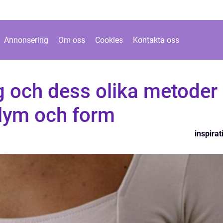
Annonsering
Om oss
Cookies
Kontakta oss
g och dess olika metoder
olym och form
inspirat