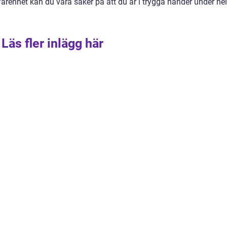
arenhet kan du vara säker på att du är i trygga händer under he
Läs fler inlägg här