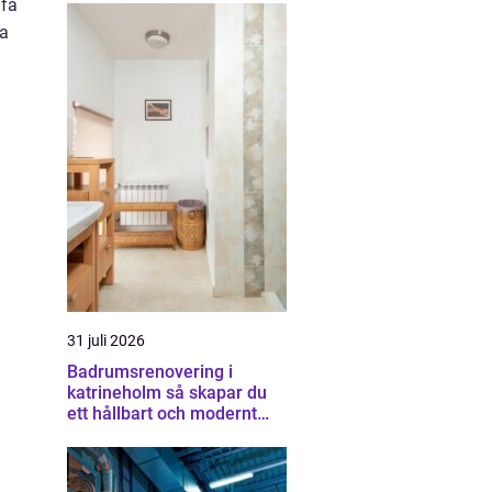
 få
ka
31 juli 2026
Badrumsrenovering i
katrineholm så skapar du
ett hållbart och modernt
badrum