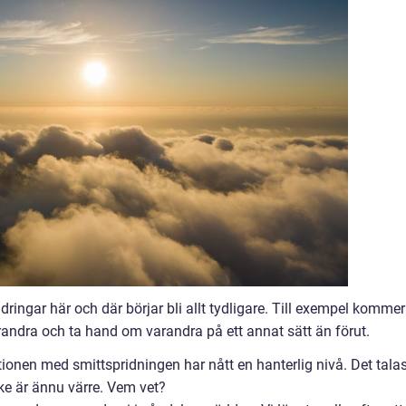
ringar här och där börjar bli allt tydligare. Till exempel kommer
randra och ta hand om varandra på ett annat sätt än förut.
uationen med smittspridningen har nått en hanterlig nivå. Det tala
ke är ännu värre. Vem vet?