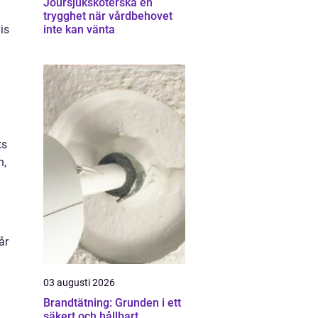
Joursjuksköterska en
trygghet när vårdbehovet
is
inte kan vänta
ts
n,
år
03 augusti 2026
Brandtätning: Grunden i ett
säkert och hållbart