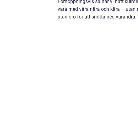
Förhoppningsvis så har vi nått kulmen
vara med våra nära och kära – utan at
utan oro för att smitta ned varandra.