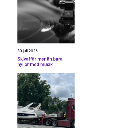
30 juli 2026
Skivaffär mer än bara
hyllor med musik