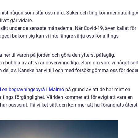
ar mist någon som står oss nära. Saker och ting kommer naturligtv
ivet går vidare.
ikt under de senaste månaderna. När Covid-19, även kallat för
agedi bakom sig kan vi inte längre värja oss för alltings
ta ner tillvaron på jorden och göra den ytterst påtaglig.
en bubbla av att vi är oövervinnerliga. Som om vore vi något sor
n del av. Kanske har vi till och med försökt gömma oss för döde
 en begravningsbyrå i Malmö
på grund av att de har mist en
 tings förgänglighet. Världen kommer att för evigt att vara en
 har passerat. På vilket sätt den kommer att ha förändrats återst