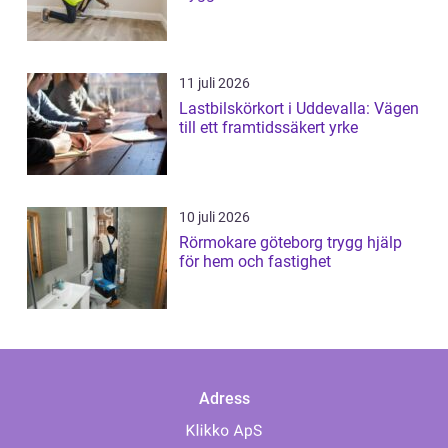
11 juli 2026
Lastbilskörkort i Uddevalla: Vägen
till ett framtidssäkert yrke
10 juli 2026
Rörmokare göteborg trygg hjälp
för hem och fastighet
Adress