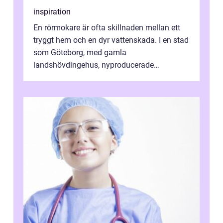
inspiration
En rörmokare är ofta skillnaden mellan ett
tryggt hem och en dyr vattenskada. I en stad
som Göteborg, med gamla
landshövdingehus, nyproducerade
bostadsrätter och villor från alla epoker,
ställs höga k...