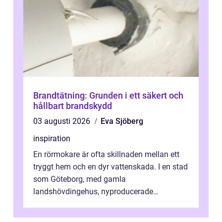
Brandtätning: Grunden i ett säkert och
hållbart brandskydd
03 augusti 2026
Eva Sjöberg
inspiration
En rörmokare är ofta skillnaden mellan ett
tryggt hem och en dyr vattenskada. I en stad
som Göteborg, med gamla
landshövdingehus, nyproducerade
bostadsrätter och villor från alla epoker,
ställs höga k...