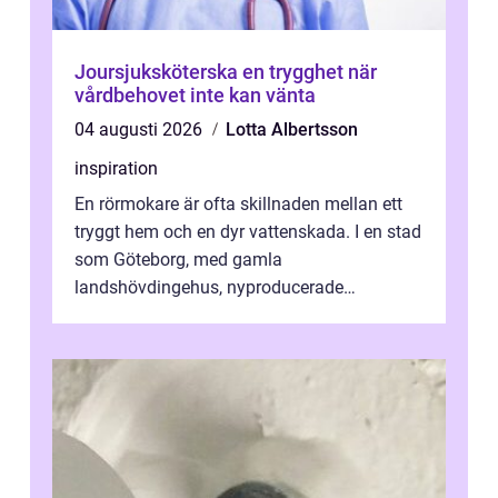
Joursjuksköterska en trygghet när
vårdbehovet inte kan vänta
04 augusti 2026
Lotta Albertsson
inspiration
En rörmokare är ofta skillnaden mellan ett
tryggt hem och en dyr vattenskada. I en stad
som Göteborg, med gamla
landshövdingehus, nyproducerade
bostadsrätter och villor från alla epoker,
ställs höga k...