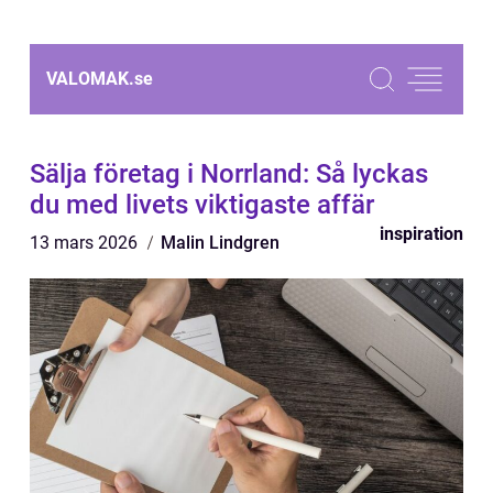
VALOMAK.
se
Sälja företag i Norrland: Så lyckas
du med livets viktigaste affär
inspiration
13 mars 2026
Malin Lindgren