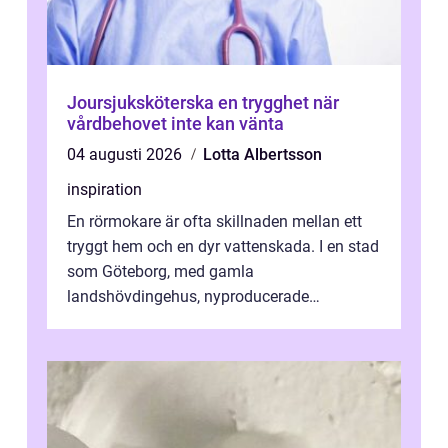
Joursjuksköterska en trygghet när
vårdbehovet inte kan vänta
04 augusti 2026
Lotta Albertsson
inspiration
En rörmokare är ofta skillnaden mellan ett
tryggt hem och en dyr vattenskada. I en stad
som Göteborg, med gamla
landshövdingehus, nyproducerade
bostadsrätter och villor från alla epoker,
ställs höga k...