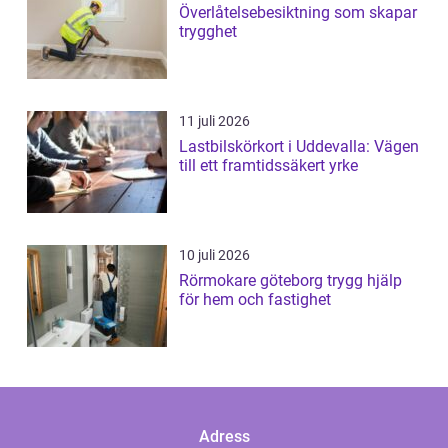
Överlåtelsebesiktning som skapar
trygghet
11 juli 2026
Lastbilskörkort i Uddevalla: Vägen
till ett framtidssäkert yrke
10 juli 2026
Rörmokare göteborg trygg hjälp
för hem och fastighet
Adress