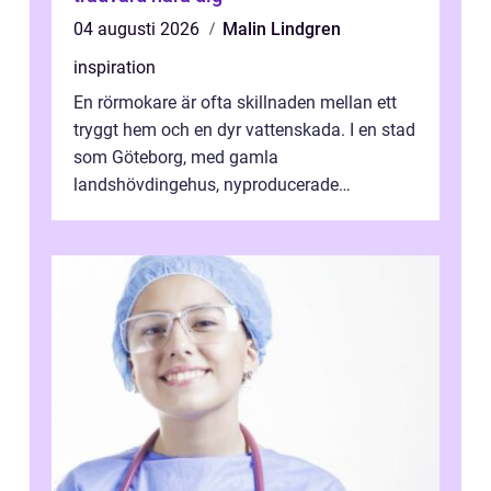
04 augusti 2026
Malin Lindgren
inspiration
En rörmokare är ofta skillnaden mellan ett
tryggt hem och en dyr vattenskada. I en stad
som Göteborg, med gamla
landshövdingehus, nyproducerade
bostadsrätter och villor från alla epoker,
ställs höga k...