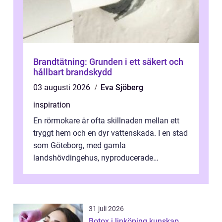
Brandtätning: Grunden i ett säkert och
hållbart brandskydd
03 augusti 2026
Eva Sjöberg
inspiration
En rörmokare är ofta skillnaden mellan ett
tryggt hem och en dyr vattenskada. I en stad
som Göteborg, med gamla
landshövdingehus, nyproducerade
bostadsrätter och villor från alla epoker,
ställs höga k...
31 juli 2026
Botox i linköping kunskap,