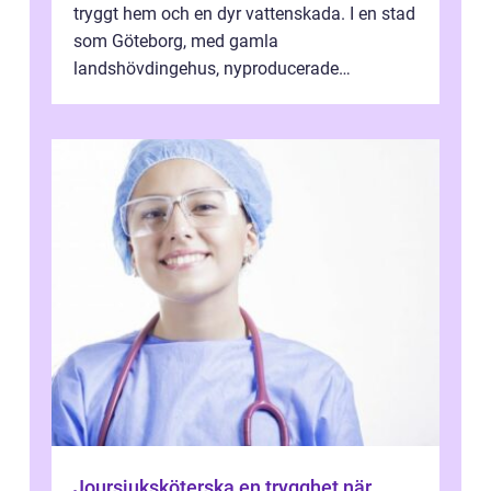
tryggt hem och en dyr vattenskada. I en stad
som Göteborg, med gamla
landshövdingehus, nyproducerade
bostadsrätter och villor från alla epoker,
ställs höga k...
Joursjuksköterska en trygghet när