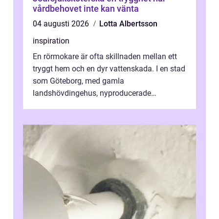
vårdbehovet inte kan vänta
04 augusti 2026
Lotta Albertsson
inspiration
En rörmokare är ofta skillnaden mellan ett
tryggt hem och en dyr vattenskada. I en stad
som Göteborg, med gamla
landshövdingehus, nyproducerade
bostadsrätter och villor från alla epoker,
ställs höga k...