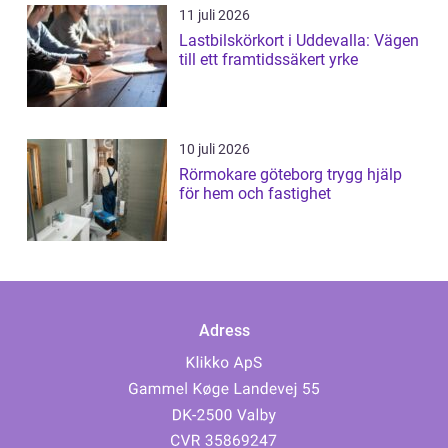
11 juli 2026
Lastbilskörkort i Uddevalla: Vägen
till ett framtidssäkert yrke
10 juli 2026
Rörmokare göteborg trygg hjälp
för hem och fastighet
Adress