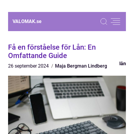
VALOMAK.
se
Få en förståelse för Lån: En
Omfattande Guide
lån
26 september 2024
Maja Bergman Lindberg