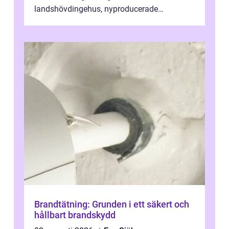
landshövdingehus, nyproducerade
bostadsrätter och villor från alla epoker,
ställs höga k...
Brandtätning: Grunden i ett säkert och
hållbart brandskydd