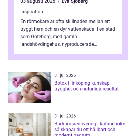
03 augusti 2026
Eva Sjöberg
inspiration
En rörmokare är ofta skillnaden mellan ett
tryggt hem och en dyr vattenskada. I en stad
som Göteborg, med gamla
landshövdingehus, nyproducerade
bostadsrätter och villor från alla epoker,
ställs höga k...
31 juli 2026
Botox i linköping kunskap,
trygghet och naturliga resultat
31 juli 2026
Badrumsrenovering i katrineholm
så skapar du ett hållbart och
modernt badrum