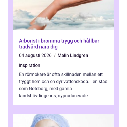
Arborist i bromma trygg och hållbar
trädvård nära dig
04 augusti 2026
Malin Lindgren
inspiration
En rörmokare är ofta skillnaden mellan ett
tryggt hem och en dyr vattenskada. I en stad
som Göteborg, med gamla
landshövdingehus, nyproducerade
bostadsrätter och villor från alla epoker,
ställs höga k...