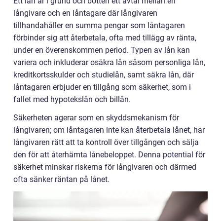
Ett lån är i grund och botten ett avtal mellan en
långivare och en låntagare där långivaren
tillhandahåller en summa pengar som låntagaren
förbinder sig att återbetala, ofta med tillägg av ränta,
under en överenskommen period. Typen av lån kan
variera och inkluderar osäkra lån såsom personliga lån,
kreditkortsskulder och studielån, samt säkra lån, där
låntagaren erbjuder en tillgång som säkerhet, som i
fallet med hypotekslån och billån.
Säkerheten agerar som en skyddsmekanism för
långivaren; om låntagaren inte kan återbetala lånet, har
långivaren rätt att ta kontroll över tillgången och sälja
den för att återhämta lånebeloppet. Denna potential för
säkerhet minskar riskerna för långivaren och därmed
ofta sänker räntan på lånet.