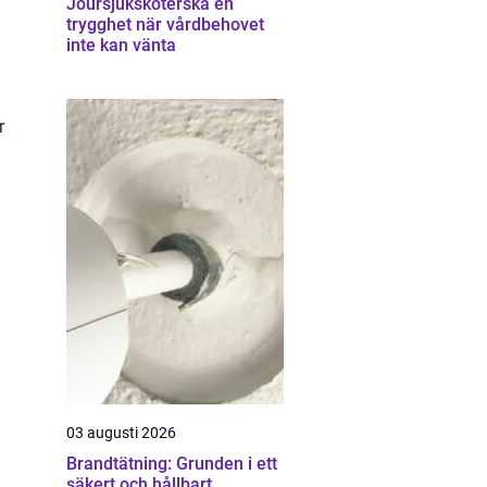
Joursjuksköterska en
trygghet när vårdbehovet
inte kan vänta
r
03 augusti 2026
Brandtätning: Grunden i ett
säkert och hållbart