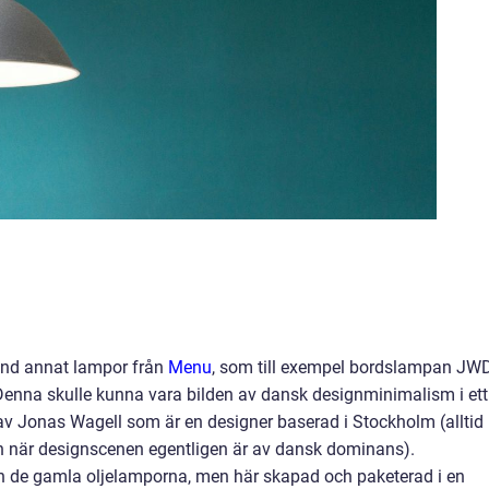
land annat lampor från
Menu
, som till exempel bordslampan JW
enna skulle kunna vara bilden av dansk designminimalism i ett
 av Jonas Wagell som är en designer baserad i Stockholm (alltid
ran när designscenen egentligen är av dansk dominans).
ån de gamla oljelamporna, men här skapad och paketerad i en