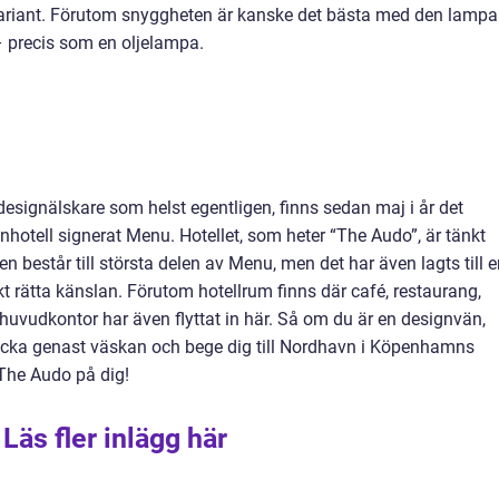
ariant. Förutom snyggheten är kanske det bästa med den lamp
 precis som en oljelampa.
 designälskare som helst egentligen, finns sedan maj i år det
nhotell signerat Menu. Hotellet, som heter “The Audo”, är tänkt
n består till största delen av Menu, men det har även lagts till 
kt rätta känslan. Förutom hotellrum finns där café, restaurang,
vudkontor har även flyttat in här. Så om du är en designvän,
 packa genast väskan och bege dig till Nordhavn i Köpenhamns
The Audo på dig!
Läs fler inlägg här