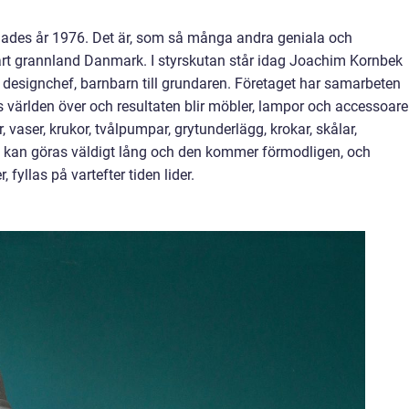
ades år 1976. Det är, som så många andra geniala och
årt grannland Danmark. I styrskutan står idag Joachim Kornbek
designchef, barnbarn till grundaren. Företaget har samarbeten
s världen över och resultaten blir möbler, lampor och accessoare
, vaser, krukor, tvålpumpar, grytunderlägg, krokar, skålar,
n kan göras väldigt lång och den kommer förmodligen, och
fyllas på vartefter tiden lider.