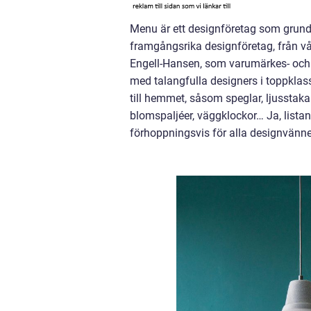
Menu är ett designföretag som grund
framgångsrika designföretag, från v
Engell-Hansen, som varumärkes- och 
med talangfulla designers i toppklas
till hemmet, såsom speglar, ljusstakar
blomspaljéer, väggklockor… Ja, lista
förhoppningsvis för alla designvänner, 