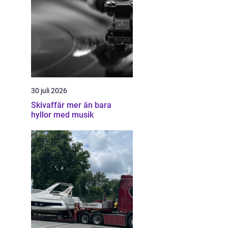
30 juli 2026
Skivaffär mer än bara
hyllor med musik