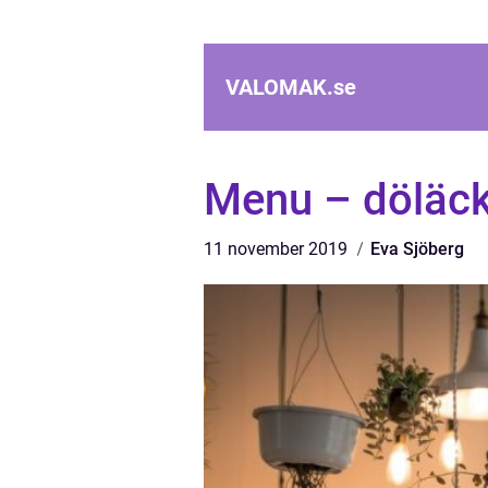
VALOMAK.
se
Menu – döläck
11 november 2019
Eva Sjöberg