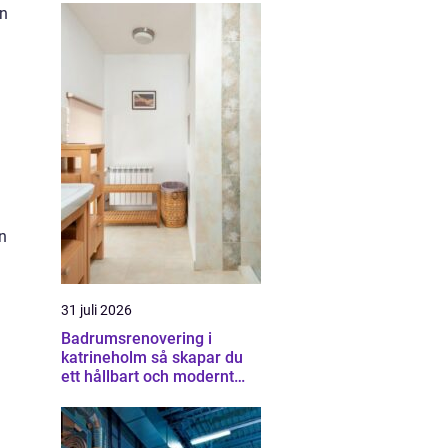
an
en
31 juli 2026
Badrumsrenovering i
katrineholm så skapar du
ett hållbart och modernt
badrum