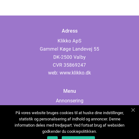
Adress
web:
www.klikko.dk
Menu
Annonsering
Om oss
På vores website bruges cookies til at huske dine indstillinger,
Cookies
statistik og personalisering af indhold og annoncer. Denne
information deles med tredjepart. Ved fortsat brug af websiden
Kontakta oss
godkender du cookiepolitikken.
Sitemap