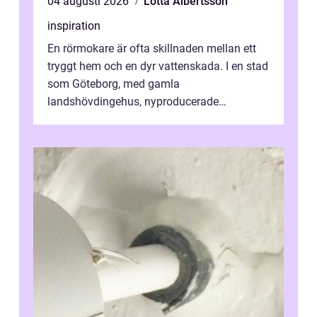
04 augusti 2026
Lotta Albertsson
inspiration
En rörmokare är ofta skillnaden mellan ett
tryggt hem och en dyr vattenskada. I en stad
som Göteborg, med gamla
landshövdingehus, nyproducerade
bostadsrätter och villor från alla epoker,
ställs höga k...