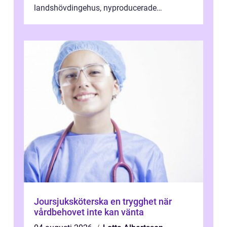
landshövdingehus, nyproducerade
bostadsrätter och villor från alla epoker,
ställs höga k...
Joursjuksköterska en trygghet när
vårdbehovet inte kan vänta