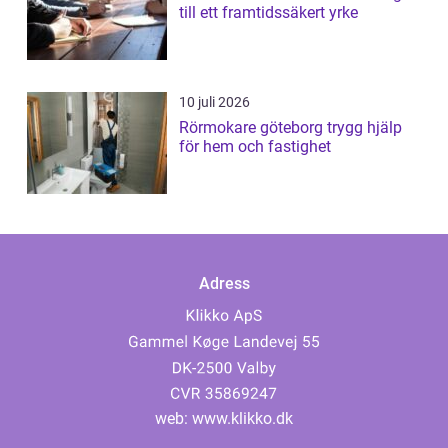
till ett framtidssäkert yrke
10 juli 2026
Rörmokare göteborg trygg hjälp
för hem och fastighet
Adress
web:
www.klikko.dk