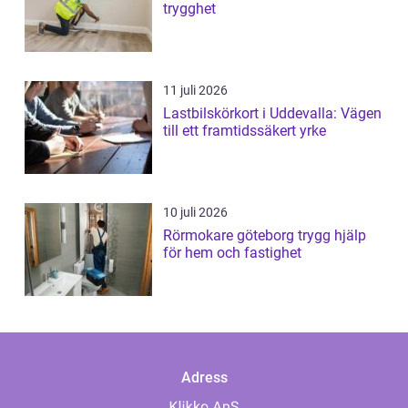
trygghet
11 juli 2026
Lastbilskörkort i Uddevalla: Vägen
till ett framtidssäkert yrke
10 juli 2026
Rörmokare göteborg trygg hjälp
för hem och fastighet
Adress