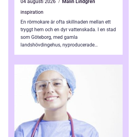
04 augusti 2026
Malin Lindgren
inspiration
En rörmokare är ofta skillnaden mellan ett
tryggt hem och en dyr vattenskada. I en stad
som Göteborg, med gamla
landshövdingehus, nyproducerade
bostadsrätter och villor från alla epoker,
ställs höga k...