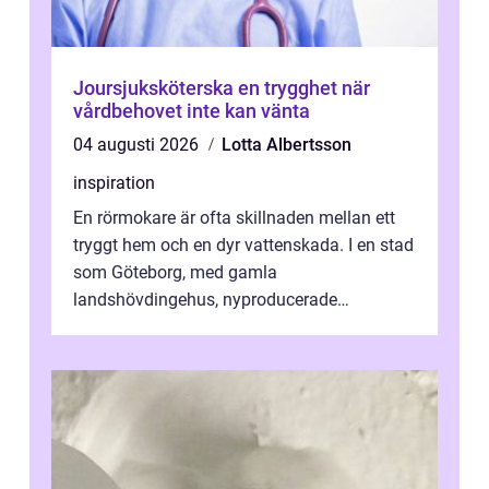
Joursjuksköterska en trygghet när
vårdbehovet inte kan vänta
04 augusti 2026
Lotta Albertsson
inspiration
En rörmokare är ofta skillnaden mellan ett
tryggt hem och en dyr vattenskada. I en stad
som Göteborg, med gamla
landshövdingehus, nyproducerade
bostadsrätter och villor från alla epoker,
ställs höga k...