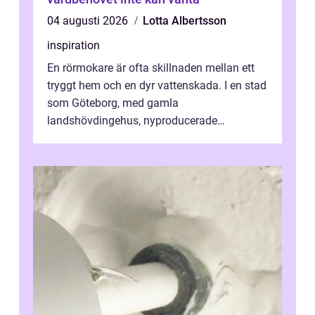
04 augusti 2026
Lotta Albertsson
inspiration
En rörmokare är ofta skillnaden mellan ett
tryggt hem och en dyr vattenskada. I en stad
som Göteborg, med gamla
landshövdingehus, nyproducerade
bostadsrätter och villor från alla epoker,
ställs höga k...