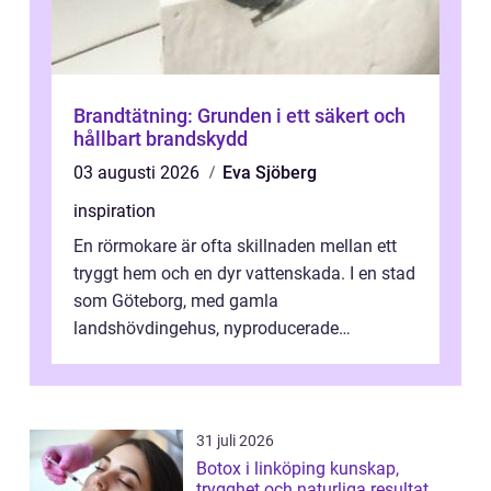
Brandtätning: Grunden i ett säkert och
hållbart brandskydd
03 augusti 2026
Eva Sjöberg
inspiration
En rörmokare är ofta skillnaden mellan ett
tryggt hem och en dyr vattenskada. I en stad
som Göteborg, med gamla
landshövdingehus, nyproducerade
bostadsrätter och villor från alla epoker,
ställs höga k...
31 juli 2026
Botox i linköping kunskap,
trygghet och naturliga resultat