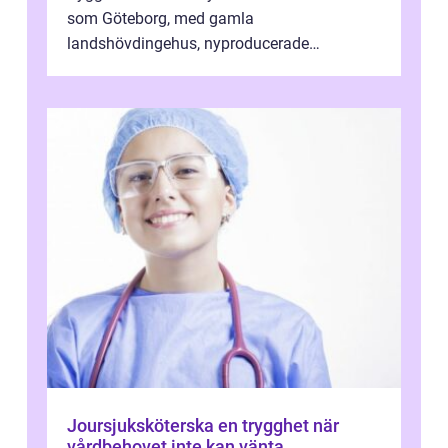
som Göteborg, med gamla
landshövdingehus, nyproducerade
bostadsrätter och villor från alla epoker,
ställs höga k...
Joursjuksköterska en trygghet när
vårdbehovet inte kan vänta