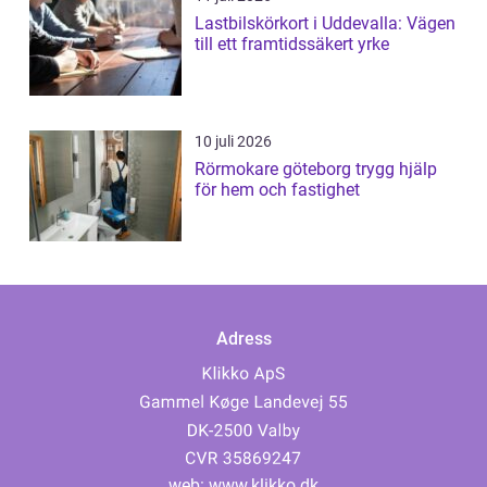
Lastbilskörkort i Uddevalla: Vägen
till ett framtidssäkert yrke
10 juli 2026
Rörmokare göteborg trygg hjälp
för hem och fastighet
Adress
web:
www.klikko.dk