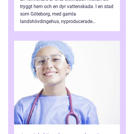
tryggt hem och en dyr vattenskada. I en stad
som Göteborg, med gamla
landshövdingehus, nyproducerade
bostadsrätter och villor från alla epoker,
ställs höga k...