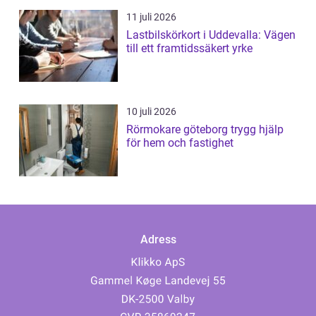
11 juli 2026
Lastbilskörkort i Uddevalla: Vägen
till ett framtidssäkert yrke
10 juli 2026
Rörmokare göteborg trygg hjälp
för hem och fastighet
Adress