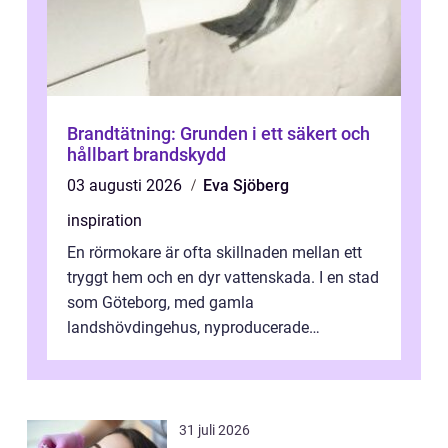
Brandtätning: Grunden i ett säkert och
hållbart brandskydd
03 augusti 2026
Eva Sjöberg
inspiration
En rörmokare är ofta skillnaden mellan ett
tryggt hem och en dyr vattenskada. I en stad
som Göteborg, med gamla
landshövdingehus, nyproducerade
bostadsrätter och villor från alla epoker,
ställs höga k...
31 juli 2026