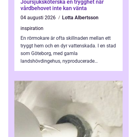
Joursjuksköterska en trygghet när
vårdbehovet inte kan vänta
04 augusti 2026
Lotta Albertsson
inspiration
En rörmokare är ofta skillnaden mellan ett
tryggt hem och en dyr vattenskada. I en stad
som Göteborg, med gamla
landshövdingehus, nyproducerade
bostadsrätter och villor från alla epoker,
ställs höga k...