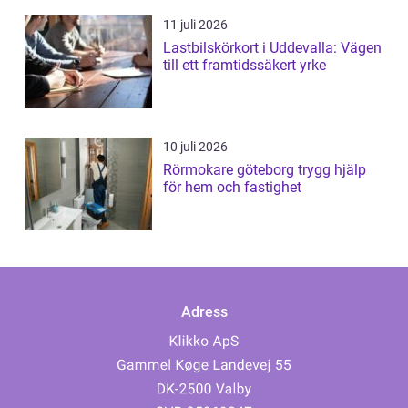
11 juli 2026
Lastbilskörkort i Uddevalla: Vägen
till ett framtidssäkert yrke
10 juli 2026
Rörmokare göteborg trygg hjälp
för hem och fastighet
Adress