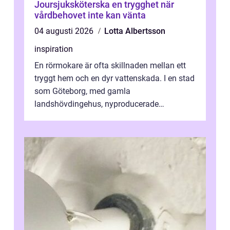
Joursjuksköterska en trygghet när
vårdbehovet inte kan vänta
04 augusti 2026
Lotta Albertsson
inspiration
En rörmokare är ofta skillnaden mellan ett
tryggt hem och en dyr vattenskada. I en stad
som Göteborg, med gamla
landshövdingehus, nyproducerade
bostadsrätter och villor från alla epoker,
ställs höga k...