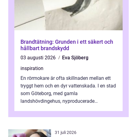
Brandtätning: Grunden i ett säkert och
hållbart brandskydd
03 augusti 2026
Eva Sjöberg
inspiration
En rörmokare är ofta skillnaden mellan ett
tryggt hem och en dyr vattenskada. I en stad
som Göteborg, med gamla
landshövdingehus, nyproducerade
bostadsrätter och villor från alla epoker,
ställs höga k...
31 juli 2026