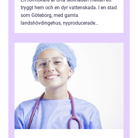
tryggt hem och en dyr vattenskada. I en stad
som Göteborg, med gamla
landshövdingehus, nyproducerade
bostadsrätter och villor från alla epoker,
ställs höga k...