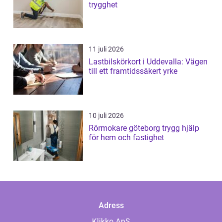
trygghet
11 juli 2026
Lastbilskörkort i Uddevalla: Vägen
till ett framtidssäkert yrke
10 juli 2026
Rörmokare göteborg trygg hjälp
för hem och fastighet
Adress