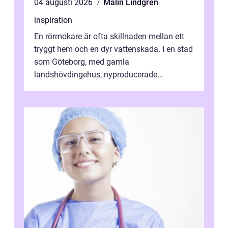
04 augusti 2026
Malin Lindgren
inspiration
En rörmokare är ofta skillnaden mellan ett
tryggt hem och en dyr vattenskada. I en stad
som Göteborg, med gamla
landshövdingehus, nyproducerade
bostadsrätter och villor från alla epoker,
ställs höga k...