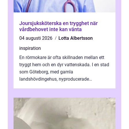
Joursjuksköterska en trygghet när
vårdbehovet inte kan vänta
04 augusti 2026
Lotta Albertsson
inspiration
En rörmokare är ofta skillnaden mellan ett
tryggt hem och en dyr vattenskada. I en stad
som Göteborg, med gamla
landshövdingehus, nyproducerade
bostadsrätter och villor från alla epoker,
ställs höga k...