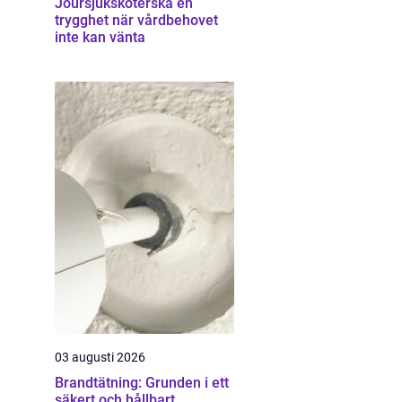
Joursjuksköterska en
trygghet när vårdbehovet
inte kan vänta
03 augusti 2026
Brandtätning: Grunden i ett
säkert och hållbart