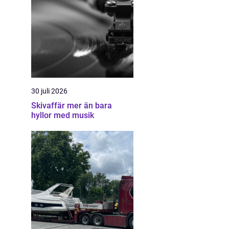
30 juli 2026
Skivaffär mer än bara
hyllor med musik