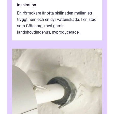
inspiration
En rörmokare är ofta skillnaden mellan ett
tryggt hem och en dyr vattenskada. I en stad
som Göteborg, med gamla
landshövdingehus, nyproducerade
bostadsrätter och villor från alla epoker,
ställs höga k...