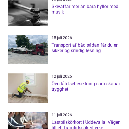
Skivaffär mer än bara hyllor med
musik
15 juli 2026
Transport af båd sådan får du en
sikker og smidig løsning
12 juli 2026
Överlåtelsebesiktning som skapar
trygghet
11 juli 2026
Lastbilskörkort i Uddevalla: Vägen
till ett framtidssäkert yrke