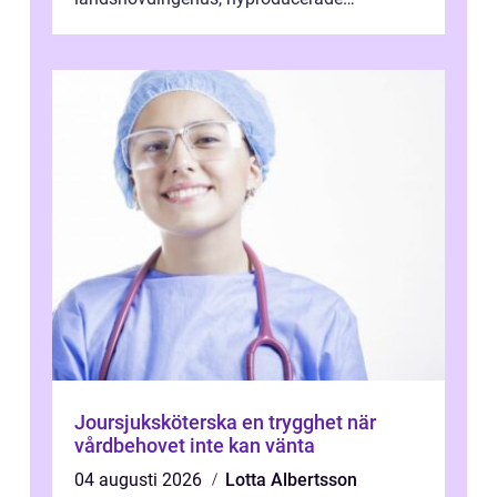
bostadsrätter och villor från alla epoker,
ställs höga k...
Joursjuksköterska en trygghet när
vårdbehovet inte kan vänta
04 augusti 2026
Lotta Albertsson