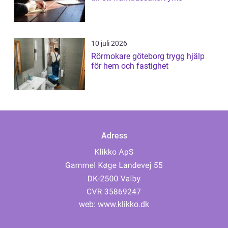
10 juli 2026
Rörmokare göteborg trygg hjälp
för hem och fastighet
Adress
web:
www.klikko.dk