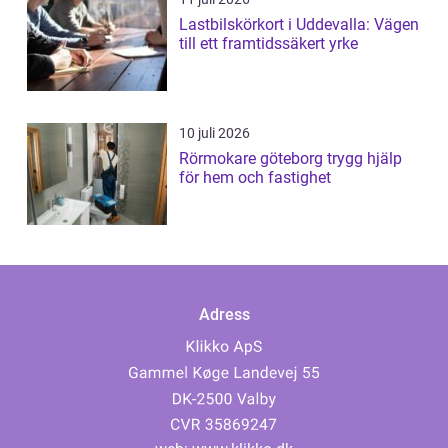
Lastbilskörkort i Uddevalla: Vägen
till ett framtidssäkert yrke
10 juli 2026
Rörmokare göteborg trygg hjälp
för hem och fastighet
Adress