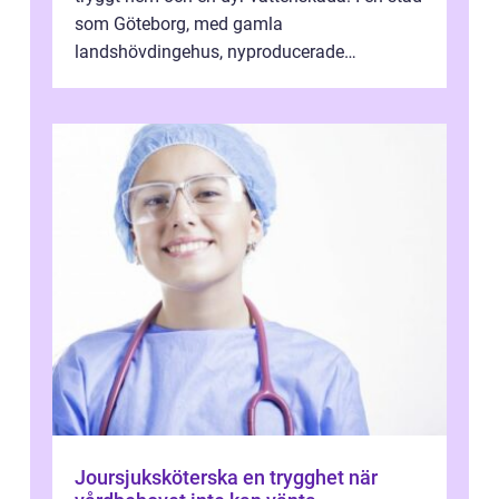
som Göteborg, med gamla
landshövdingehus, nyproducerade
bostadsrätter och villor från alla epoker,
ställs höga k...
Joursjuksköterska en trygghet när