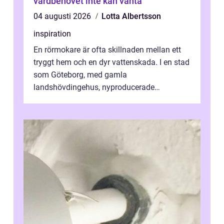
vårdbehovet inte kan vänta
04 augusti 2026
Lotta Albertsson
inspiration
En rörmokare är ofta skillnaden mellan ett
tryggt hem och en dyr vattenskada. I en stad
som Göteborg, med gamla
landshövdingehus, nyproducerade
bostadsrätter och villor från alla epoker,
ställs höga k...