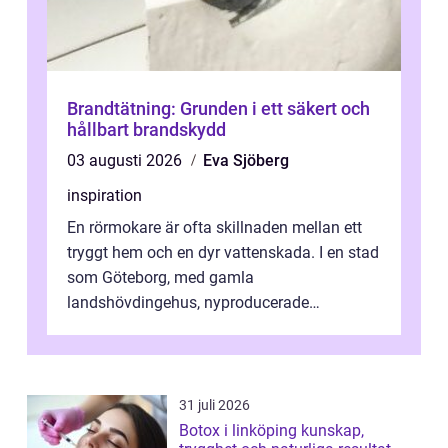
Brandtätning: Grunden i ett säkert och
hållbart brandskydd
03 augusti 2026
Eva Sjöberg
inspiration
En rörmokare är ofta skillnaden mellan ett
tryggt hem och en dyr vattenskada. I en stad
som Göteborg, med gamla
landshövdingehus, nyproducerade
bostadsrätter och villor från alla epoker,
ställs höga k...
31 juli 2026
Botox i linköping kunskap,