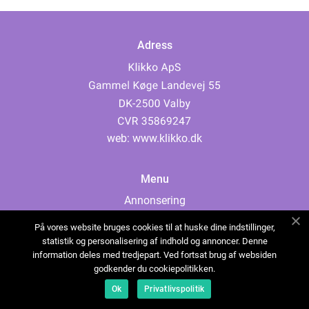
Adress
web:
www.klikko.dk
Menu
Annonsering
Om oss
På vores website bruges cookies til at huske dine indstillinger,
Cookies
statistik og personalisering af indhold og annoncer. Denne
information deles med tredjepart. Ved fortsat brug af websiden
Kontakta oss
godkender du cookiepolitikken.
Sitemap
Ok
Privatlivspolitik