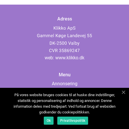
Adress
web:
www.klikko.dk
Menu
Annonsering
Om oss
På vores website bruges cookies til at huske dine indstillinger,
Cookies
statistik og personalisering af indhold og annoncer. Denne
information deles med tredjepart. Ved fortsat brug af websiden
Kontakta oss
godkender du cookiepolitikken.
Sitemap
Ok
Privatlivspolitik