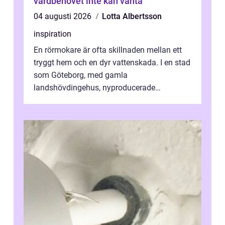
vårdbehovet inte kan vänta
04 augusti 2026
Lotta Albertsson
inspiration
En rörmokare är ofta skillnaden mellan ett
tryggt hem och en dyr vattenskada. I en stad
som Göteborg, med gamla
landshövdingehus, nyproducerade
bostadsrätter och villor från alla epoker,
ställs höga k...