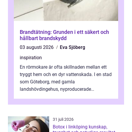
Brandtätning: Grunden i ett säkert och
hållbart brandskydd
03 augusti 2026
Eva Sjöberg
inspiration
En rörmokare är ofta skillnaden mellan ett
tryggt hem och en dyr vattenskada. I en stad
som Göteborg, med gamla
landshövdingehus, nyproducerade
bostadsrätter och villor från alla epoker,
ställs höga k...
31 juli 2026
Botox i linköping kunskap,