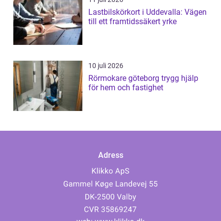
Lastbilskörkort i Uddevalla: Vägen
till ett framtidssäkert yrke
10 juli 2026
Rörmokare göteborg trygg hjälp
för hem och fastighet
Adress