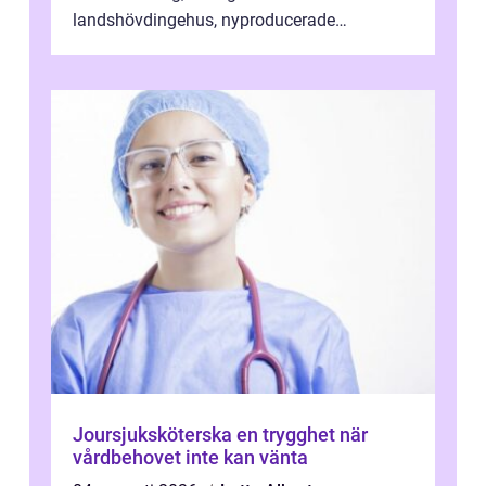
landshövdingehus, nyproducerade
bostadsrätter och villor från alla epoker,
ställs höga k...
Joursjuksköterska en trygghet när
vårdbehovet inte kan vänta