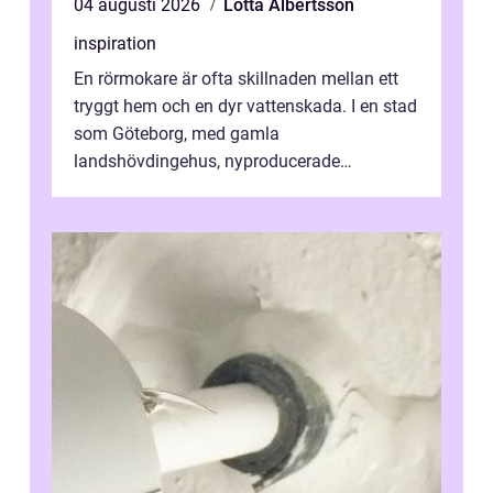
04 augusti 2026
Lotta Albertsson
inspiration
En rörmokare är ofta skillnaden mellan ett
tryggt hem och en dyr vattenskada. I en stad
som Göteborg, med gamla
landshövdingehus, nyproducerade
bostadsrätter och villor från alla epoker,
ställs höga k...