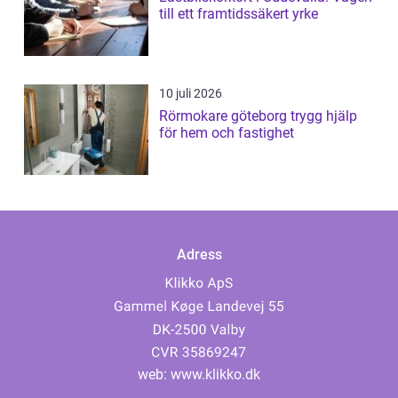
till ett framtidssäkert yrke
10 juli 2026
Rörmokare göteborg trygg hjälp
för hem och fastighet
Adress
web:
www.klikko.dk