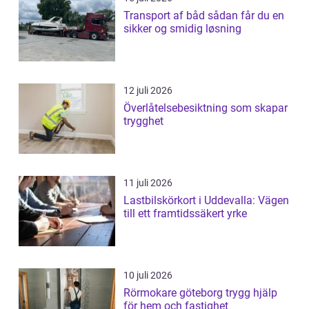
Transport af båd sådan får du en
sikker og smidig løsning
12 juli 2026
Överlåtelsebesiktning som skapar
trygghet
11 juli 2026
Lastbilskörkort i Uddevalla: Vägen
till ett framtidssäkert yrke
10 juli 2026
Rörmokare göteborg trygg hjälp
för hem och fastighet