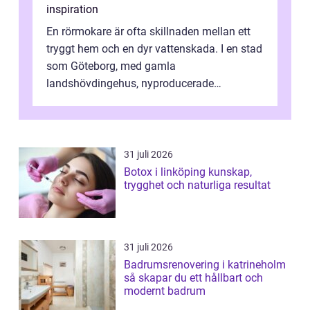
inspiration
En rörmokare är ofta skillnaden mellan ett
tryggt hem och en dyr vattenskada. I en stad
som Göteborg, med gamla
landshövdingehus, nyproducerade
bostadsrätter och villor från alla epoker,
ställs höga k...
31 juli 2026
Botox i linköping kunskap,
trygghet och naturliga resultat
31 juli 2026
Badrumsrenovering i katrineholm
så skapar du ett hållbart och
modernt badrum