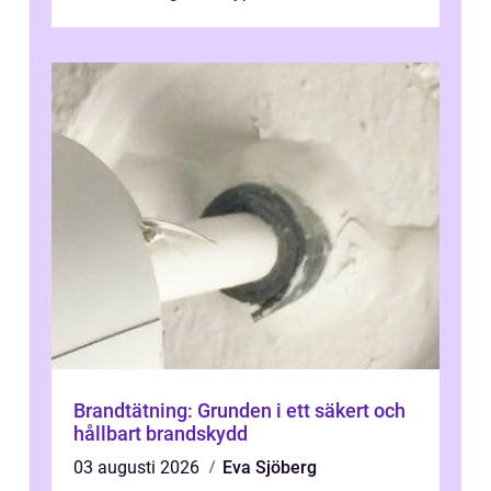
bostadsrätter och villor från alla epoker,
ställs höga k...
Brandtätning: Grunden i ett säkert och
hållbart brandskydd
03 augusti 2026
Eva Sjöberg