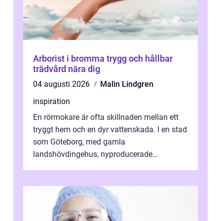
Arborist i bromma trygg och hållbar
trädvård nära dig
04 augusti 2026
Malin Lindgren
inspiration
En rörmokare är ofta skillnaden mellan ett
tryggt hem och en dyr vattenskada. I en stad
som Göteborg, med gamla
landshövdingehus, nyproducerade
bostadsrätter och villor från alla epoker,
ställs höga k...