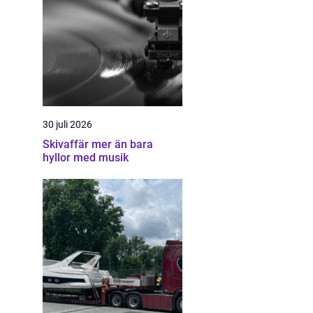
30 juli 2026
Skivaffär mer än bara
hyllor med musik