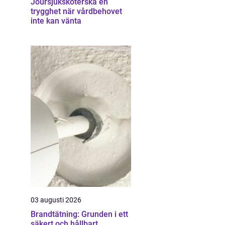
Joursjuksköterska en
trygghet när vårdbehovet
inte kan vänta
03 augusti 2026
Brandtätning: Grunden i ett
säkert och hållbart