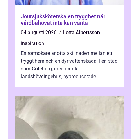
Joursjuksköterska en trygghet när
vårdbehovet inte kan vänta
04 augusti 2026
Lotta Albertsson
inspiration
En rörmokare är ofta skillnaden mellan ett
tryggt hem och en dyr vattenskada. I en stad
som Göteborg, med gamla
landshövdingehus, nyproducerade
bostadsrätter och villor från alla epoker,
ställs höga k...