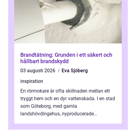
Brandtätning: Grunden i ett säkert och
hållbart brandskydd
03 augusti 2026
Eva Sjöberg
inspiration
En rörmokare är ofta skillnaden mellan ett
tryggt hem och en dyr vattenskada. I en stad
som Göteborg, med gamla
landshövdingehus, nyproducerade
bostadsrätter och villor från alla epoker,
ställs höga k...