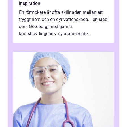
inspiration
En rörmokare är ofta skillnaden mellan ett
tryggt hem och en dyr vattenskada. I en stad
som Göteborg, med gamla
landshövdingehus, nyproducerade
bostadsrätter och villor från alla epoker,
ställs höga k...