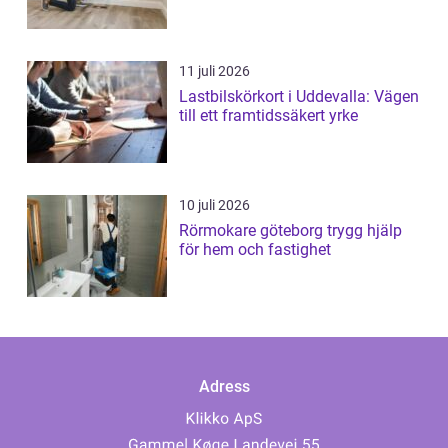
11 juli 2026
Lastbilskörkort i Uddevalla: Vägen
till ett framtidssäkert yrke
10 juli 2026
Rörmokare göteborg trygg hjälp
för hem och fastighet
Adress