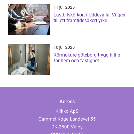
11 juli 2026
Lastbilskörkort i Uddevalla: Vägen
till ett framtidssäkert yrke
10 juli 2026
Rörmokare göteborg trygg hjälp
för hem och fastighet
Adress