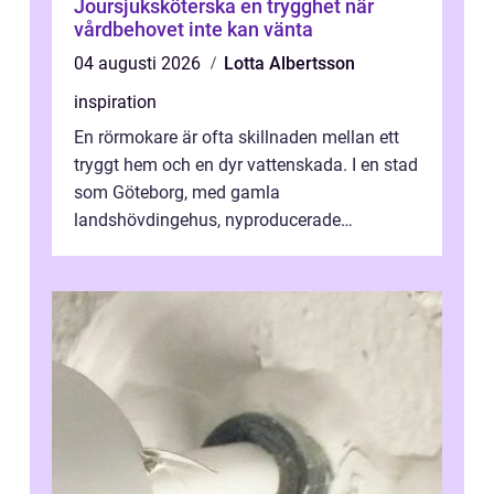
Joursjuksköterska en trygghet när
vårdbehovet inte kan vänta
04 augusti 2026
Lotta Albertsson
inspiration
En rörmokare är ofta skillnaden mellan ett
tryggt hem och en dyr vattenskada. I en stad
som Göteborg, med gamla
landshövdingehus, nyproducerade
bostadsrätter och villor från alla epoker,
ställs höga k...