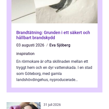
Brandtätning: Grunden i ett säkert och
hållbart brandskydd
03 augusti 2026
Eva Sjöberg
inspiration
En rörmokare är ofta skillnaden mellan ett
tryggt hem och en dyr vattenskada. I en stad
som Göteborg, med gamla
landshövdingehus, nyproducerade
bostadsrätter och villor från alla epoker,
ställs höga k...
31 juli 2026