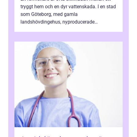
tryggt hem och en dyr vattenskada. I en stad
som Göteborg, med gamla
landshövdingehus, nyproducerade
bostadsrätter och villor från alla epoker,
ställs höga k...